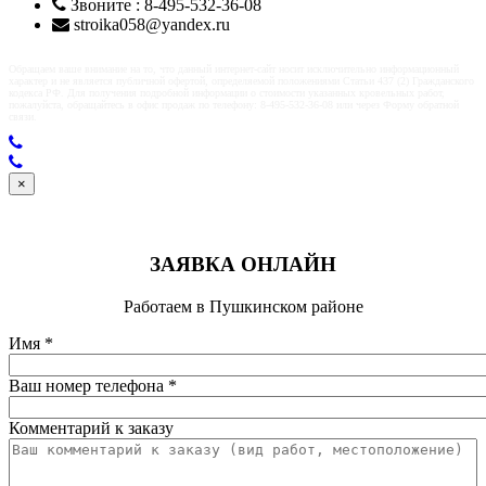
Звоните : 8-495-532-36-08
stroika058@yandex.ru
Обращаем ваше внимание на то, что данный интернет-сайт носит исключительно информационный
характер и не является публичной офертой, определяемой положениями Статьи 437 (2) Гражданского
кодекса РФ. Для получения подробной информации о стоимости указанных кровельных работ,
пожалуйста, обращайтесь в офис продаж по телефону: 8-495-532-36-08 или через Форму обратной
связи.
×
ЗАЯВКА ОНЛАЙН
Работаем в Пушкинском районе
Имя
*
Ваш номер телефона
*
Комментарий к заказу