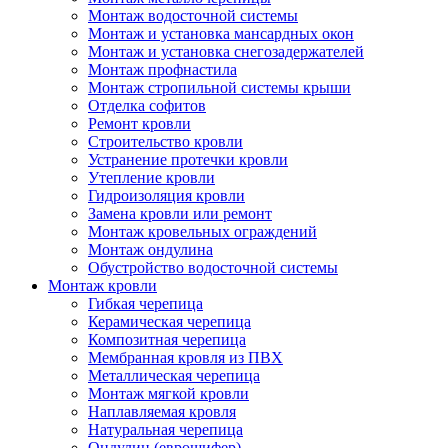
Монтаж водосточной системы
Монтаж и установка мансардных окон
Монтаж и установка снегозадержателей
Монтаж профнастила
Монтаж стропильной системы крыши
Отделка софитов
Ремонт кровли
Строительство кровли
Устранение протечки кровли
Утепление кровли
Гидроизоляция кровли
Замена кровли или ремонт
Монтаж кровельных ограждений
Монтаж ондулина
Обустройство водосточной системы
Монтаж кровли
Гибкая черепица
Керамическая черепица
Композитная черепица
Мембранная кровля из ПВХ
Металлическая черепица
Монтаж мягкой кровли
Наплавляемая кровля
Натуральная черепица
Ондулин (еврошифер)