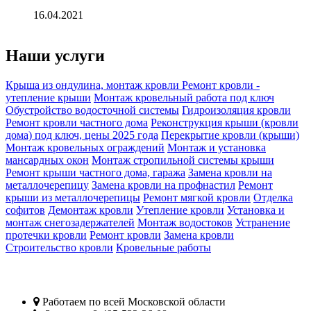
16.04.2021
Наши услуги
Крыша из ондулина, монтаж кровли
Ремонт кровли -
утепление крыши
Монтаж кровельный работа под ключ
Обустройство водосточной системы
Гидроизоляция кровли
Ремонт кровли частного дома
Реконструкция крыши (кровли
дома) под ключ, цены 2025 года
Перекрытие кровли (крыши)
Монтаж кровельных ограждений
Монтаж и установка
мансардных окон
Монтаж стропильной системы крыши
Ремонт крыши частного дома, гаража
Замена кровли на
металлочерепицу
Замена кровли на профнастил
Ремонт
крыши из металлочерепицы
Ремонт мягкой кровли
Отделка
софитов
Демонтаж кровли
Утепление кровли
Установка и
монтаж снегозадержателей
Монтаж водостоков
Устранение
протечки кровли
Ремонт кровли
Замена кровли
Строительство кровли
Кровельные работы
Кровельщики Пушкино
Работаем по всей
Московской области