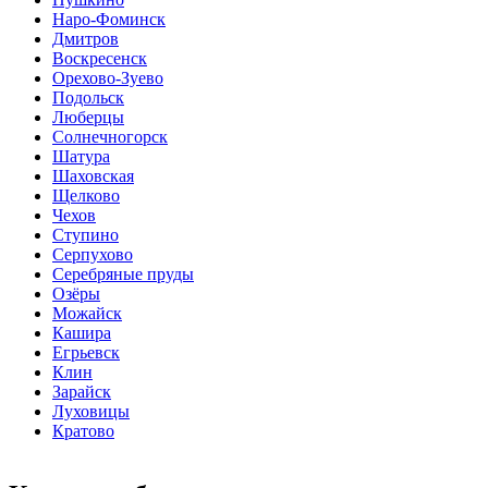
Наро-Фоминск
Дмитров
Воскресенск
Орехово-Зуево
Подольск
Люберцы
Солнечногорск
Шатура
Шаховская
Щелково
Чехов
Ступино
Серпухово
Серебряные пруды
Озёры
Можайск
Кашира
Егрьевск
Клин
Зарайск
Луховицы
Кратово