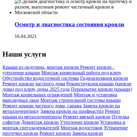
Осмотр и диагностика состояния кровли
16.04.2021
Наши услуги
Крыша из ондулина, монтаж кровли
Ремонт кровли -
утепление крыши
Монтаж кровельный работа под ключ
Обустройство водосточной системы
Гидроизоляция кровли
Ремонт кровли частного дома
Реконструкция крыши (кровли
дома) под ключ, цены 2025 года
Перекрытие кровли (крыши)
Монтаж кровельных ограждений
Монтаж и установка
мансардных окон
Монтаж стропильной системы крыши
Ремонт крыши частного дома, гаража
Замена кровли на
металлочерепицу
Замена кровли на профнастил
Ремонт
крыши из металлочерепицы
Ремонт мягкой кровли
Отделка
софитов
Демонтаж кровли
Утепление кровли
Установка и
монтаж снегозадержателей
Монтаж водостоков
Устранение
протечки кровли
Ремонт кровли
Замена кровли