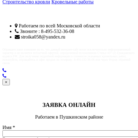
Строительство кровли
Кровельные работы
Кровельщики Пушкино
Работаем по всей
Московской области
Звоните : 8-495-532-36-08
stroika058@yandex.ru
Обращаем ваше внимание на то, что данный интернет-сайт носит исключительно информационный
характер и не является публичной офертой, определяемой положениями Статьи 437 (2) Гражданского
кодекса РФ. Для получения подробной информации о стоимости указанных кровельных работ,
пожалуйста, обращайтесь в офис продаж по телефону: 8-495-532-36-08 или через Форму обратной
связи.
×
ЗАЯВКА ОНЛАЙН
Работаем в Пушкинском районе
Имя
*