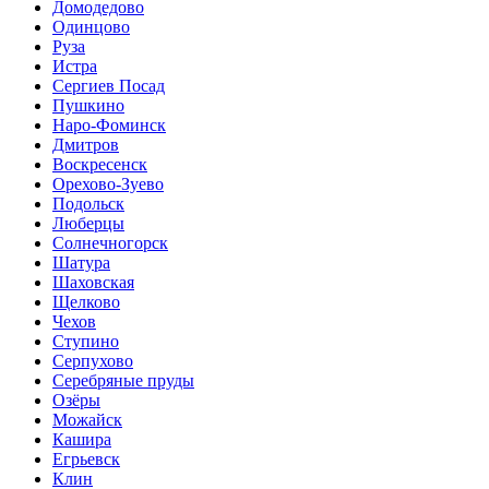
Домодедово
Одинцово
Руза
Истра
Сергиев Посад
Пушкино
Наро-Фоминск
Дмитров
Воскресенск
Орехово-Зуево
Подольск
Люберцы
Солнечногорск
Шатура
Шаховская
Щелково
Чехов
Ступино
Серпухово
Серебряные пруды
Озёры
Можайск
Кашира
Егрьевск
Клин