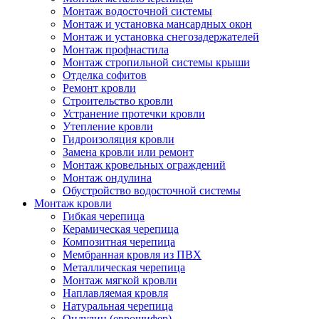
Монтаж водосточной системы
Монтаж и установка мансардных окон
Монтаж и установка снегозадержателей
Монтаж профнастила
Монтаж стропильной системы крыши
Отделка софитов
Ремонт кровли
Строительство кровли
Устранение протечки кровли
Утепление кровли
Гидроизоляция кровли
Замена кровли или ремонт
Монтаж кровельных ограждений
Монтаж ондулина
Обустройство водосточной системы
Монтаж кровли
Гибкая черепица
Керамическая черепица
Композитная черепица
Мембранная кровля из ПВХ
Металлическая черепица
Монтаж мягкой кровли
Наплавляемая кровля
Натуральная черепица
Ондулин (еврошифер)