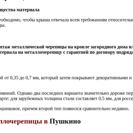
ущества материала
Необходимо, чтобы крыша отвечала всем требованиям относитель
цы.
онтаж металлической черепицы на кровле загородного дома
ериала на металлочерепицу с гарантией по договору подряда
й от 0,35 до 0,7 мм, который затем покрывают декоративными и
люминий. Однако два последних варианта значительно дороже пе
рте: для зарубежных толщина стали составляет 0,5 мм, для россий
цинковое, причем второй тип появился сравнительно недавно.
аллочерепицы в
Пушкино