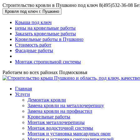
Перейти к основному содержанию
Строительство кровли в Пушкино под ключ
8(495)532-36-08
Бе
Кровля под ключ г. Пушкино
Крыша под ключ
цены на кровельные работы
Заказать кровельные работы
Кровельные работы в Пушкино
Стоимость работ
Фасадные работы
Монтаж стропильной системы
Работаем во всех районах Подмосковья
Главная
Услуги
Демонтаж кровли
Замена кровли на металлочерепицу
Замена кровли на профнастил
Кровельные работы
Монтаж металлочерепицы
Монтаж водосточной системы
Монтаж и установка мансардных окон
Монтаж и установка снегозадержателей