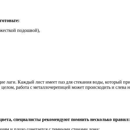
готовьте:
ежесткой подошвой),
ие лаги. Каждый лист имеет паз для стекания воды, который п
 В целом, работа с металлочерепицей может происходить и слева 
цвета, специалисты рекомендуют помнить несколько правил:
иям и плохо сочетается с темными стенами дома;