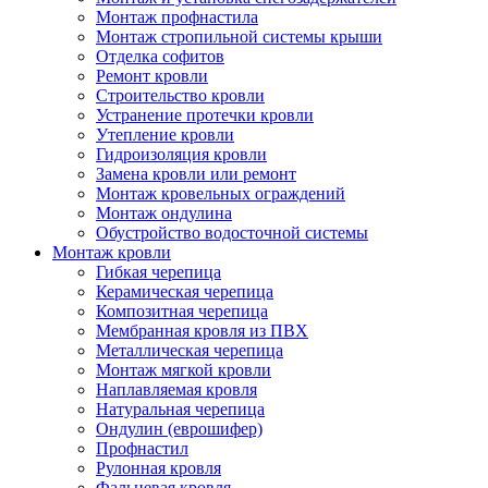
Монтаж профнастила
Монтаж стропильной системы крыши
Отделка софитов
Ремонт кровли
Строительство кровли
Устранение протечки кровли
Утепление кровли
Гидроизоляция кровли
Замена кровли или ремонт
Монтаж кровельных ограждений
Монтаж ондулина
Обустройство водосточной системы
Монтаж кровли
Гибкая черепица
Керамическая черепица
Композитная черепица
Мембранная кровля из ПВХ
Металлическая черепица
Монтаж мягкой кровли
Наплавляемая кровля
Натуральная черепица
Ондулин (еврошифер)
Профнастил
Рулонная кровля
Фальцевая кровля