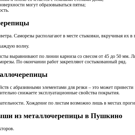
 поверхности могут образовываться пятна;
ость.
черепицы
етра. Саморезы располагают в месте стыковки, вкручивая их в
 каждую волну.
сты выравнивают по линии карниза со свесом от 45 до 50 мм. Ли
морезы. По окончании работ закрепляют состыкованный ряд.
таллочерепицы
йств с абразивными элементами для резки – это может привести
чительно снижаете эксплуатационные свойства покрытия.
ательности. Хождение по листам возможно лишь в местах проги
рыши из металлочерепицы в Пушкино
кторов.