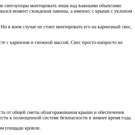
чше снегоупоры монтировать лишь над важными объектами:
ывался момент схождения лавины, а именно: с крыши с уклоном
 Ни в коем случае не стоит монтировать его на карнизный свес,
те с карнизом и снежной массой. Свес просто-напросто не
асть от общей сметы облагораживания крыши и обеспечения
сти к полноценной системе безопасности в зимнее время года.
ом площади кровли.