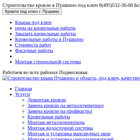
Перейти к основному содержанию
Строительство кровли в Пушкино под ключ
8(495)532-36-08
Бе
Кровля под ключ г. Пушкино
Крыша под ключ
цены на кровельные работы
Заказать кровельные работы
Кровельные работы в Пушкино
Стоимость работ
Фасадные работы
Монтаж стропильной системы
Работаем во всех районах Подмосковья
Главная
Услуги
Демонтаж кровли
Замена кровли на металлочерепицу
Замена кровли на профнастил
Кровельные работы
Монтаж металлочерепицы
Монтаж водосточной системы
Монтаж и установка мансардных окон
Монтаж и установка снегозадержателей