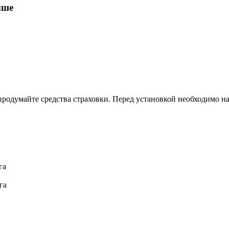
ыше
продумайте средства страховки. Перед установкой необходимо н
га
га