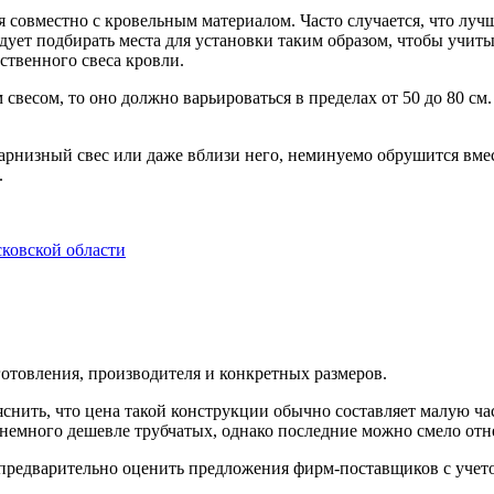
 совместно с кровельным материалом. Часто случается, что лу
ует подбирать места для установки таким образом, чтобы учит
дственного свеса кровли.
свесом, то оно должно варьироваться в пределах от 50 до 80 см.
карнизный свес или даже вблизи него, неминуемо обрушится вмес
.
готовления, производителя и конкретных размеров.
яснить, что цена такой конструкции обычно составляет малую ч
немного дешевле трубчатых, однако последние можно смело отне
 предварительно оценить предложения фирм-поставщиков с учет