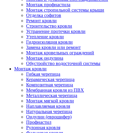
Монтаж профнастила
Монтаж стропильной системы крыши
Отделка софитов
Ремонт кровли
Строительство кровли
Устранение протечки кровли
Утепление кровли
Гидроизоляция кровли
Замена кровли или ремонт
Монтаж кровельных ограждений
Монтаж ондулина
Обустройство водосточной системы
Монтаж кровли
Гибкая черепица
Керамическая черепица
Композитная черепица
Мембранная кровля из ПВХ
Металлическая черепица
Монтаж мягкой кровли
Наплавляемая кровля
Натуральная черепица
Ондулин (еврошифер)
Профнастил
Рулонная кровля
Фальцевая кровля