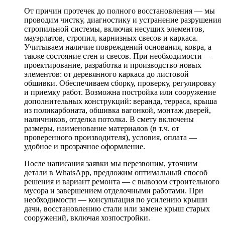
От причин протечек до полного восстановления — мы
проводим чистку, диагностику и устранение разрушения
стропильной системы, включая несущих элементов,
мауэрлатов, стропил, карнизных свесов и каркаса.
Учитываем наличие повреждений основания, ковра, а
также состояние стен и свесов. При необходимости —
проектирование, разработка и производство новых
элементов: от деревянного каркаса до листовой
обшивки. Обеспечиваем сборку, проверку, регулировку
и приемку работ. Возможна постройка или сооружение
дополнительных конструкций: веранда, терраса, крыша
из поликарбоната, обшивка вагонкой, монтаж дверей,
наличников, отделка потолка. В смету включены
размеры, наименование материалов (в т.ч. от
проверенного производителя), условия, оплата —
удобное и прозрачное оформление.
После написания заявки мы перезвоним, уточним
детали в WhatsApp, предложим оптимальный способ
решения и вариант ремонта — с вывозом строительного
мусора и завершением отделочными работами. При
необходимости — консультация по усилению крыши
дачи, восстановлению стали или замене крыш старых
сооружений, включая хозпостройки.