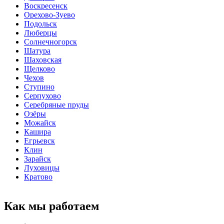
Воскресенск
Орехово-Зуево
Подольск
Люберцы
Солнечногорск
Шатура
Шаховская
Щелково
Чехов
Ступино
Серпухово
Серебряные пруды
Озёры
Можайск
Кашира
Егрьевск
Клин
Зарайск
Луховицы
Кратово
Как мы работаем