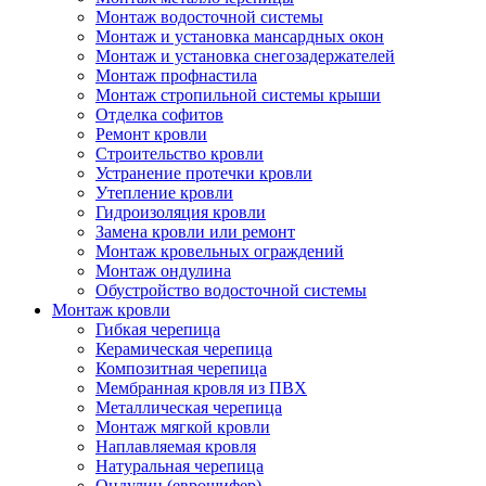
Монтаж водосточной системы
Монтаж и установка мансардных окон
Монтаж и установка снегозадержателей
Монтаж профнастила
Монтаж стропильной системы крыши
Отделка софитов
Ремонт кровли
Строительство кровли
Устранение протечки кровли
Утепление кровли
Гидроизоляция кровли
Замена кровли или ремонт
Монтаж кровельных ограждений
Монтаж ондулина
Обустройство водосточной системы
Монтаж кровли
Гибкая черепица
Керамическая черепица
Композитная черепица
Мембранная кровля из ПВХ
Металлическая черепица
Монтаж мягкой кровли
Наплавляемая кровля
Натуральная черепица
Ондулин (еврошифер)