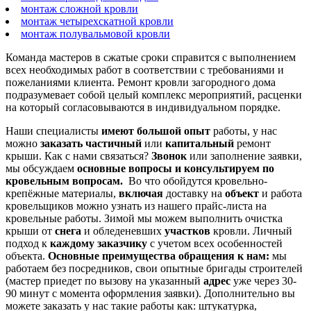
монтаж сложной кровли
монтаж четырехскатной кровли
монтаж полувальмовой кровли
Команда мастеров в сжатые сроки справится с выполнением
всех необходимых работ в соответствии с требованиями и
пожеланиями клиента. Ремонт кровли загородного дома
подразумевает собой целый комплекс мероприятий, расценки
на который согласовываются в индивидуальном порядке.
Наши специалисты
имеют
большой
опыт
работы, у нас
можно
заказать
частичный
или
капитальный
ремонт
крыши. Как с нами связаться?
Звонок
или заполнение заявки,
мы обсуждаем
основные
вопросы и консультируем по
кровельным вопросам.
Во что обойдутся кровельно-
крепёжные материалы,
включая
доставку на
объект
и работа
кровельщиков можно узнать из нашего прайс-листа на
кровельные работы. Зимой мы можем выполнить очистка
крыши от
снега
и обледеневших
участков
кровли. Личный
подход к
каждому
заказчику
с учетом всех особенностей
объекта.
Основные
преимущества обращения к нам:
мы
работаем без посредников, свои опытные бригады строителей
(мастер приедет по вызову на указанный
адрес
уже через 30-
90 минут с момента оформления заявки). Дополнительно вы
можете заказать у нас такие работы как: штукатурка,