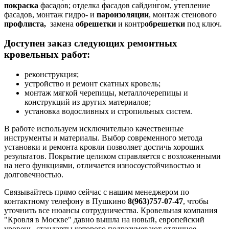
покраска
фасадов; отделка фасадов сайдингом, утепление
фасадов, монтаж гидро- и
пароизоляции
, монтаж стенового
профлиста,
замена
обрешетки
и контр
обрешетки
под ключ.
Доступен заказ следующих ремонтных
кровельных работ:
реконструкция;
устройство и ремонт скатных кровель;
монтаж мягкой черепицы, металлочерепицы и
конструкций из других материалов;
установка водосливных и стропильных систем.
В работе используем исключительно качественные
инструменты и материалы. Выбор современного метода
установки и ремонта кровли позволяет достичь хороших
результатов. Покрытие целиком справляется с возложенными
на него функциями, отличается износоустойчивостью и
долговечностью.
Связывайтесь прямо сейчас с нашим менеджером по
контактному телефону в Пушкино
8(963)757-07-47
, чтобы
уточнить все нюансы сотрудничества. Кровельная компания
"Кровля в Москве" давно вышла на новый, европейский
уровень, стандарты которого подразумевают отличное