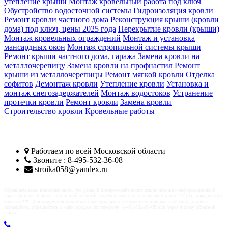
утепление крыши
Монтаж кровельный работа под ключ
Обустройство водосточной системы
Гидроизоляция кровли
Ремонт кровли частного дома
Реконструкция крыши (кровли
дома) под ключ, цены 2025 года
Перекрытие кровли (крыши)
Монтаж кровельных ограждений
Монтаж и установка
мансардных окон
Монтаж стропильной системы крыши
Ремонт крыши частного дома, гаража
Замена кровли на
металлочерепицу
Замена кровли на профнастил
Ремонт
крыши из металлочерепицы
Ремонт мягкой кровли
Отделка
софитов
Демонтаж кровли
Утепление кровли
Установка и
монтаж снегозадержателей
Монтаж водостоков
Устранение
протечки кровли
Ремонт кровли
Замена кровли
Строительство кровли
Кровельные работы
Кровельщики Пушкино
Работаем по всей
Московской области
Звоните : 8-495-532-36-08
stroika058@yandex.ru
Обращаем ваше внимание на то, что данный интернет-сайт носит исключительно информационный
характер и не является публичной офертой, определяемой положениями Статьи 437 (2) Гражданского
кодекса РФ. Для получения подробной информации о стоимости указанных кровельных работ,
пожалуйста, обращайтесь в офис продаж по телефону: 8-495-532-36-08 или через Форму обратной
связи.