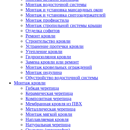
Монтаж водосточной системы
Монтаж и установка мансардных окон
Монтаж и установка снегозадержателей
Монтаж профнастила
Монтаж стропильной системы крыши
Отделка софитов
Ремонт кровли
Строительство кровли
Устранение протечки кровли
Утепление кровли
Гидроизоляция кровли
Замена кровли или ремонт
Монтаж кровельных ограждений
Монтаж ондулина
Обустройство водосточной системы
Монтаж кровли
Гибкая черепица
Керамическая черепица
Композитная черепица
Мембранная кровля из ПВХ
Металлическая черепица
Монтаж мягкой кровли
Наплавляемая кровля
Натуральная черепица
Ондулин (еврошифер)