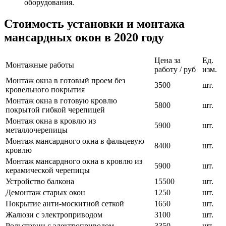
оборудования.
Стоимость установки и монтажа
мансардных окон в 2020 году
Цена за
Ед.
Монтажные работы
работу / руб
изм.
Монтаж окна в готовый проем без
3500
шт.
кровельного покрытия
Монтаж окна в готовую кровлю
5800
шт.
покрытой гибкой черепицей
Монтаж окна в кровлю из
5900
шт.
металлочерепицы
Монтаж мансардного окна в фальцевую
8400
шт.
кровлю
Монтаж мансардного окна в кровлю из
5900
шт.
керамической черепицы
Устройство балкона
15500
шт.
Демонтаж старых окон
1250
шт.
Покрытие анти-москитной сеткой
1650
шт.
Жалюзи с электроприводом
3100
шт.
Рольставни с электроприводом
3350
шт.