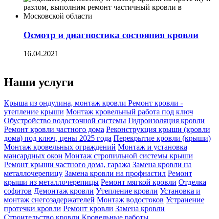
Осмотр и диагностика состояния кровли
16.04.2021
Наши услуги
Крыша из ондулина, монтаж кровли
Ремонт кровли -
утепление крыши
Монтаж кровельный работа под ключ
Обустройство водосточной системы
Гидроизоляция кровли
Ремонт кровли частного дома
Реконструкция крыши (кровли
дома) под ключ, цены 2025 года
Перекрытие кровли (крыши)
Монтаж кровельных ограждений
Монтаж и установка
мансардных окон
Монтаж стропильной системы крыши
Ремонт крыши частного дома, гаража
Замена кровли на
металлочерепицу
Замена кровли на профнастил
Ремонт
крыши из металлочерепицы
Ремонт мягкой кровли
Отделка
софитов
Демонтаж кровли
Утепление кровли
Установка и
монтаж снегозадержателей
Монтаж водостоков
Устранение
протечки кровли
Ремонт кровли
Замена кровли
Строительство кровли
Кровельные работы