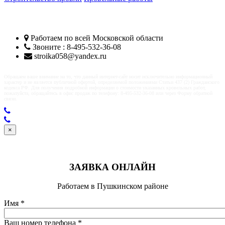
Кровельщики Пушкино
Работаем по всей
Московской области
Звоните : 8-495-532-36-08
stroika058@yandex.ru
Обращаем ваше внимание на то, что данный интернет-сайт носит исключительно информационный
характер и не является публичной офертой, определяемой положениями Статьи 437 (2) Гражданского
кодекса РФ. Для получения подробной информации о стоимости указанных кровельных работ,
пожалуйста, обращайтесь в офис продаж по телефону: 8-495-532-36-08 или через Форму обратной
связи.
×
ЗАЯВКА ОНЛАЙН
Работаем в Пушкинском районе
Имя
*
Ваш номер телефона
*