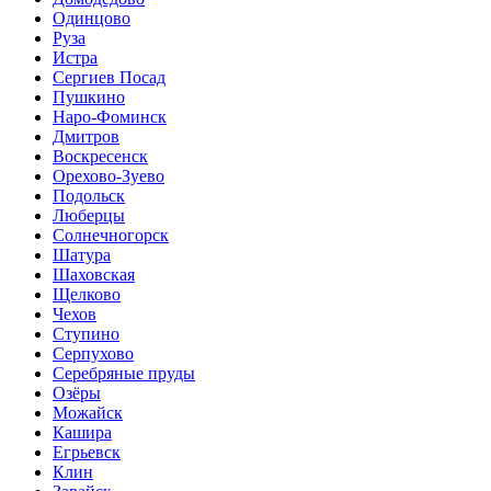
Одинцово
Руза
Истра
Сергиев Посад
Пушкино
Наро-Фоминск
Дмитров
Воскресенск
Орехово-Зуево
Подольск
Люберцы
Солнечногорск
Шатура
Шаховская
Щелково
Чехов
Ступино
Серпухово
Серебряные пруды
Озёры
Можайск
Кашира
Егрьевск
Клин