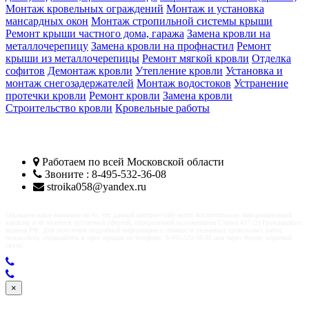
Монтаж кровельных ограждений
Монтаж и установка
мансардных окон
Монтаж стропильной системы крыши
Ремонт крыши частного дома, гаража
Замена кровли на
металлочерепицу
Замена кровли на профнастил
Ремонт
крыши из металлочерепицы
Ремонт мягкой кровли
Отделка
софитов
Демонтаж кровли
Утепление кровли
Установка и
монтаж снегозадержателей
Монтаж водостоков
Устранение
протечки кровли
Ремонт кровли
Замена кровли
Строительство кровли
Кровельные работы
Кровельщики Пушкино
Работаем по всей
Московской области
Звоните : 8-495-532-36-08
stroika058@yandex.ru
Обращаем ваше внимание на то, что данный интернет-сайт носит исключительно информационный
характер и не является публичной офертой, определяемой положениями Статьи 437 (2) Гражданского
кодекса РФ. Для получения подробной информации о стоимости указанных кровельных работ,
пожалуйста, обращайтесь в офис продаж по телефону: 8-495-532-36-08 или через Форму обратной
связи.
×