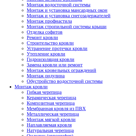
Монтаж водосточной системы
Монтаж и установка мансардных окон
Монтаж и установка снегозадержателей
Монтаж профнастила
Монтаж стропильной системы крыши
Отделка софитов
Ремонт кровли
Строительство кровли
Устранение протечки кровли
Утепление кровли
Гидроизоляция кровли
Замена кровли или ремонт
Монтаж кровельных ограждений
Монтаж ондулина
Обустройство водосточной системы
Монтаж кровли
Гибкая черепица
Керамическая черепица
Композитная черепица
Мембранная кровля из ПВХ
Металлическая черепица
Монтаж мягкой кровли
Наплавляемая кровля
Натуральная черепица
Ондулин (еврошифер)