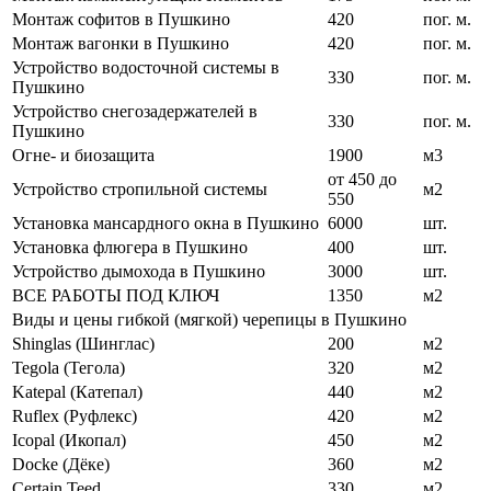
Монтаж софитов в Пушкино
420
пог. м.
Монтаж вагонки в Пушкино
420
пог. м.
Устройство водосточной системы в
330
пог. м.
Пушкино
Устройство снегозадержателей в
330
пог. м.
Пушкино
Огне- и биозащита
1900
м3
от 450 до
Устройство стропильной системы
м2
550
Установка мансардного окна в Пушкино
6000
шт.
Установка флюгера в Пушкино
400
шт.
Устройство дымохода в Пушкино
3000
шт.
ВСЕ РАБОТЫ ПОД КЛЮЧ
1350
м2
Виды и цены гибкой (мягкой) черепицы в Пушкино
Shinglas (Шинглас)
200
м2
Tegola (Тегола)
320
м2
Katepal (Катепал)
440
м2
Ruflex (Руфлекс)
420
м2
Icopal (Икопал)
450
м2
Docke (Дёке)
360
м2
Certain Teed
330
м2