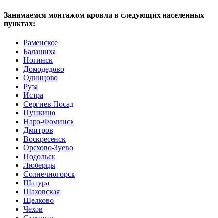
Занимаемся монтажом кровли в следующих населенных
пунктах:
Раменское
Балашиха
Ногинск
Домодедово
Одинцово
Руза
Истра
Сергиев Посад
Пушкино
Наро-Фоминск
Дмитров
Воскресенск
Орехово-Зуево
Подольск
Люберцы
Солнечногорск
Шатура
Шаховская
Щелково
Чехов
Ступино