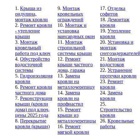
Крыша из
Монтаж
Отделка
ондулина,
кровельных
софитов
монтаж кровли
ограждений
Демонтаж
Ремонт кровли
Монтаж и
кровли
- утепление
установка
Утепление
крыши
мансардных окон
кровли
Монтаж
Монтаж
Установка и
кровельный
стропильной
монтаж
работа под ключ
системы крыши
снегозадержателе
Обустройство
Ремонт
Монтаж
водосточной
крыши частного
водостоков
системы
дома, гаража
Устранение
Гидроизоляция
Замена
протечки кровли
кровли
кровли на
Ремонт
Ремонт кровли
металлочерепицу
кровли
частного дома
Замена
Замена
Реконструкция
кровли на
кровли
крыши (кровли
профнастил
дома) под ключ,
Ремонт
Строительство
цены 2025 года
крыши из
кровли
Перекрытие
металлочерепицы
Кровельные
кровли (крыши)
Ремонт
работы
мягкой кровли